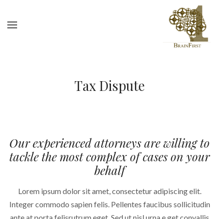
Tax Dispute
Our experienced attorneys are willing to
tackle the most complex of cases on your
behalf
Lorem ipsum dolor sit amet, consectetur adipiscing elit.
Integer commodo sapien felis. Pellentes faucibus sollicitudin
ante,at porta felisrutrum eget. Sed ut nisl urna,e get convallis